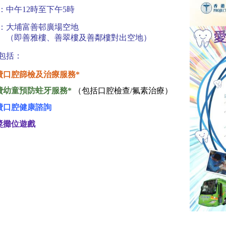
：中午12時至下午5時
：大埔富善邨廣場空地
即善雅樓、善翠樓及善鄰樓對出空地）
包括：
費口腔篩檢及治療服務*
費幼童預防蛀牙服務
*
（
包括口腔檢查
/
氟素治療）
費口腔健康諮詢
獎攤位遊戲