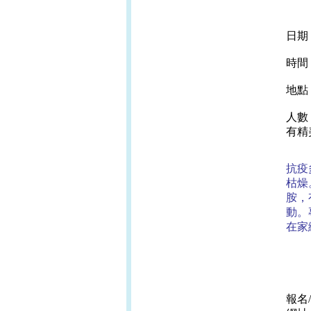
日期：
時間：
地點
人數
有精
抗疫
枯燥
胺，
動。
在家
報名/