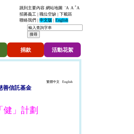
-
+
跳到主要內容
網站地圖
A
A
A
招募義工
|
職位空缺
|
下載區
聯絡我們
|
中文版
|
English
捐款
活動花絮
繁體中文
English
善信託基金
「健」計劃