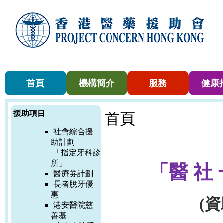
首頁
機構簡介
服務
健康
援助項目
首頁
社會綜合援
助計劃
「指定牙科診
所」
「醫 社 
醫療券計劃
長者脫牙優
惠
(
港安醫院慈
善基