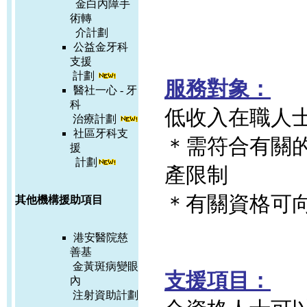
金白內障手
術轉
介計劃
公益金牙科
支援
計劃
服務對象：
醫社一心 - 牙
科
低收入在職人
治療計劃
社區牙科支
＊需符合有關
援
計劃
產限制
＊有關資格可
其他機構援助項目
港安醫院慈
善基
金黃斑病變眼
支援項目：
內
注射資助計劃