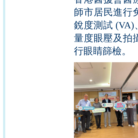
師市居民進行
銳度測試 (V
量度眼壓及拍
行眼睛篩檢。