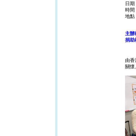
日期：
時間：
地點
新界
主辦
捐助
由香
關懷