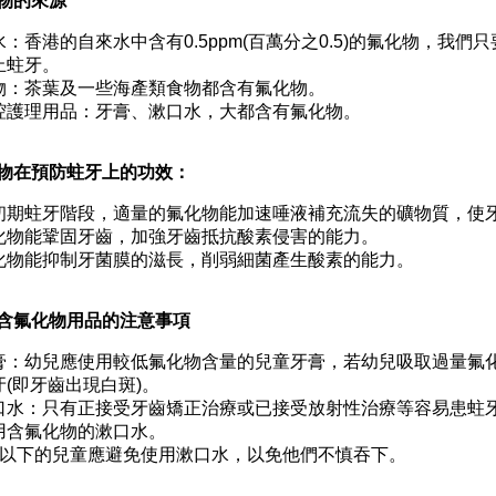
物的來源
水：香港的自來水中含有0.5ppm(百萬分之0.5)的氟化物，我
止蛀牙。
物：茶葉及一些海產類食物都含有氟化物。
腔護理用品：牙膏、漱口水，大都含有氟化物。
物在預防蛀牙上的功效：
初期蛀牙階段，適量的氟化物能加速唾液補充流失的礦物質，使
化物能鞏固牙齒，加強牙齒抵抗酸素侵害的能力。
化物能抑制牙菌膜的滋長，削弱細菌產生酸素的能力。
含氟化物用品的注意事項
膏：幼兒應使用較低氟化物含量的兒童牙膏，若幼兒吸取過量氟
牙(即牙齒出現白斑)。
口水：只有正接受牙齒矯正治療或已接受放射性治療等容易患蛀
用含氟化物的漱口水。
歲以下的兒童應避免使用漱口水，以免他們不慎吞下。